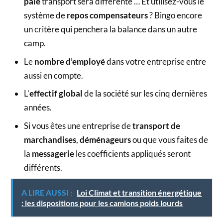
paie
transport sera différente … Et utilisez-vous le
système de
repos compensateurs
? Bingo encore
un critère qui penchera la balance dans un autre
camp.
Le
nombre d’employé
dans votre entreprise entre
aussi en compte.
L’
effectif global
de la société sur les cinq dernières
années.
Si vous êtes une entreprise de
transport de
marchandises
,
déménageurs
ou que vous faites de
la
messagerie
les coefficients appliqués seront
différents.
A LIRE AUSSI :
Loi Climat et transition énergétique
: les dispositions pour les camions poids lourds